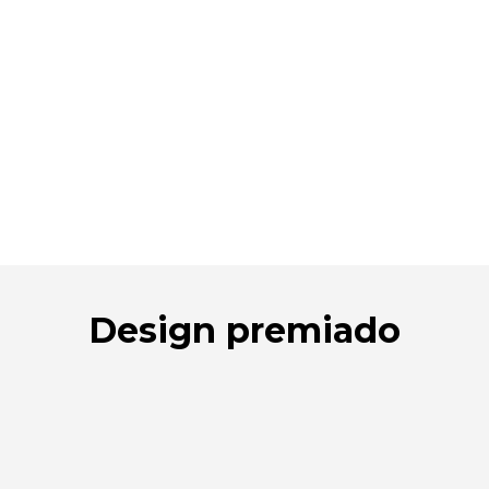
segurança
A superfície antiaderente da Emura é 9x mais
resistente do que as outras frigideiras
antiaderentes. Resiste aos riscos e não
descama, garantindo que nenhum resíduo
indesejável se infiltra na sua comida.
Design premiado