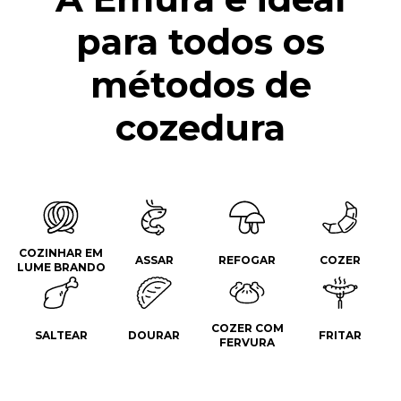
para todos os
métodos de
cozedura
COZINHAR EM
ASSAR
REFOGAR
COZER
LUME BRANDO
COZER COM
SALTEAR
DOURAR
FRITAR
FERVURA